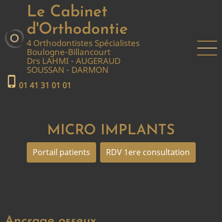
Aller
Le Cabinet
au
d'Orthodontie
contenu
4 Orthodontistes Spécialistes
principal
Boulogne-Billancourt
Drs LAHMI - AUGERAUD
SOUSSAN - DARMON
phone_iphone
01 41 31 01 01
MICRO IMPLANTS
Portail patients
RDV 1ere consultation
Ancrage osseux