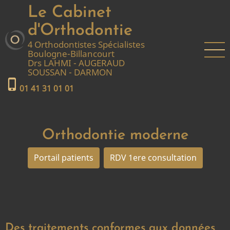
Aller
Le Cabinet
au
d'Orthodontie
contenu
4 Orthodontistes Spécialistes
principal
Boulogne-Billancourt
Drs LAHMI - AUGERAUD
SOUSSAN - DARMON
phone_iphone
01 41 31 01 01
Orthodontie moderne
Portail patients
RDV 1ere consultation
Des traitements conformes aux données